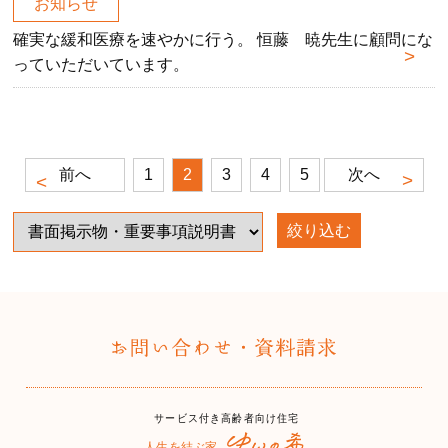
お知らせ
確実な緩和医療を速やかに行う。 恒藤 暁先生に顧問にな
っていただいています。
前へ
1
2
3
4
5
次へ
絞り込む