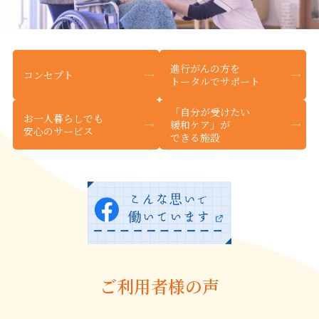
進行がんの方を
コンセプト
トータルでサポート
「自分が受けたい
お一人暮らしでも
緩和ケア」が
安心のサービス
できる施設
ご利用者様の声