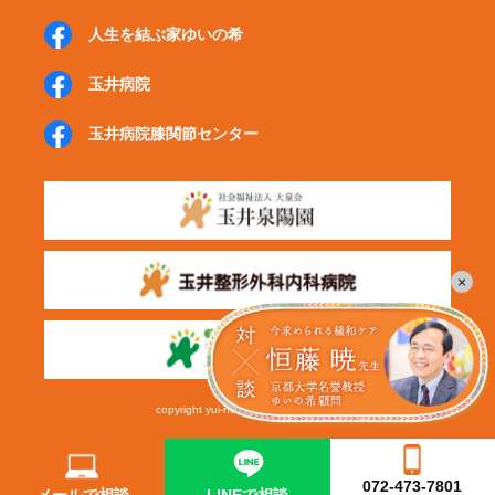
人生を結ぶ家ゆいの希
玉井病院
玉井病院
膝関節センター
×
copyright yui-no-ki.All right reserved.
072-473-7801
メールで相談
LINEで相談