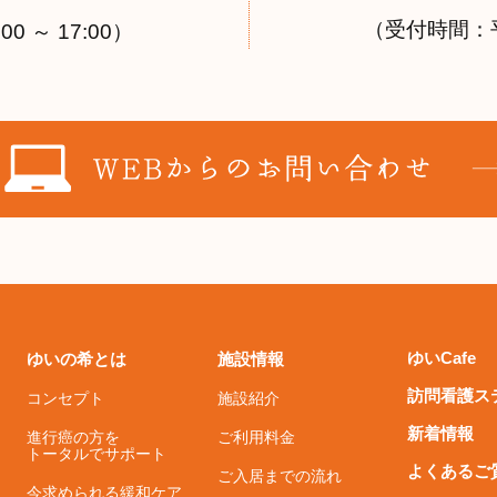
（受付時間：平日 
0 ～ 17:00）
ゆいCafe
ゆいの希とは
施設情報
訪問看護ス
コンセプト
施設紹介
新着情報
進行癌の方を
ご利用料金
トータルでサポート
よくあるご
ご入居までの流れ
今求められる緩和ケア