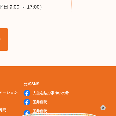
9:00 ～ 17:00）
公式SNS
テーション
人生を結ぶ家ゆいの希
玉井病院
×
質問
玉井病院
膝関節センター