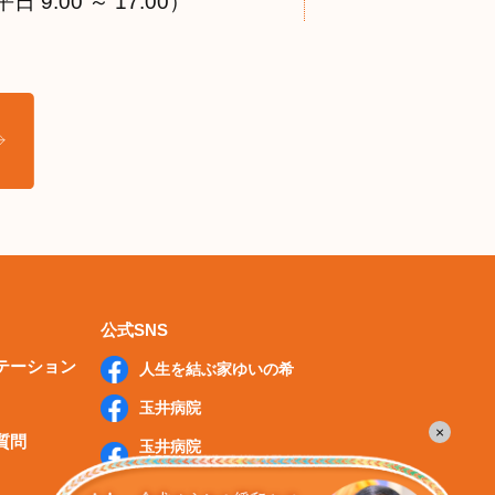
9:00 ～ 17:00）
公式SNS
テーション
人生を結ぶ家ゆいの希
玉井病院
×
質問
玉井病院
膝関節センター